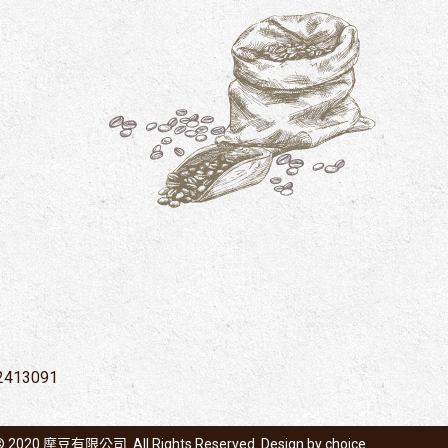
2413091
 © 2020 摩豆有限公司. All Rights Reserved. Design by
choice